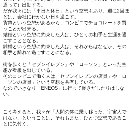
通って）出勤する。
だが我々には「平日と休日」という空想もあり、週に2回ほ
どは、会社に行かない日を過ごす。
貨幣という空想があるから、コンビニでチョコレートを買
うことが出来る。
結婚という空想に約束した人は、ひとりの相手と生涯を過
ごすこととなる。
離婚という空想に約束した人は、それからはなぜか、その
相手と離れて過ごすことになる。
街を歩くと「セブンイレブン」や「ローソン」といった空
想が看板を出している。
そのコンビニで働く人は「セブンイレブンの店員」や「ロ
ーソンの店員」という空想を共有している。
なのでいきなり「ENEOS」に行って働きだしたりはしな
い。
こう考えると、我々が「人間の体に乗り移った、宇宙人で
はない」ということは、それもまた、ひとつ空想であるこ
とに気付く。