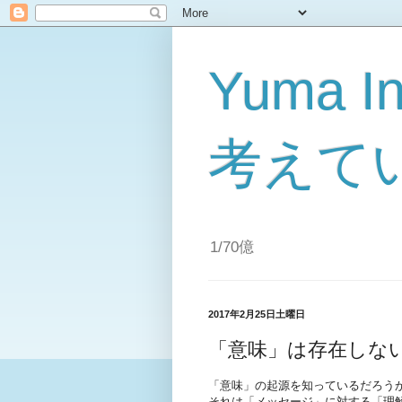
Yuma I
考えてい
1/70億
2017年2月25日土曜日
「意味」は存在しな
「意味」の起源を知っているだろう
それは「メッセージ」に対する「理