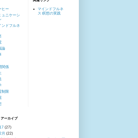
関連リンク
ーヒー
マインドフルネ
ス 瞑想の実践
ミュニケーシ
ン
インドフルネ
楽
電
福論
事
間関係
生
活
学
質制限
屈
想
 アーカイブ
17
(27)
2月
(22)