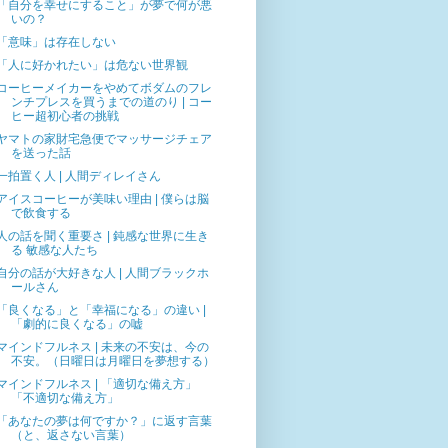
「自分を幸せにすること」が夢で何が悪
いの？
「意味」は存在しない
「人に好かれたい」は危ない世界観
コーヒーメイカーをやめてボダムのフレ
ンチプレスを買うまでの道のり | コー
ヒー超初心者の挑戦
ヤマトの家財宅急便でマッサージチェア
を送った話
一拍置く人 | 人間ディレイさん
アイスコーヒーが美味い理由 | 僕らは脳
で飲食する
人の話を聞く重要さ | 鈍感な世界に生き
る 敏感な人たち
自分の話が大好きな人 | 人間ブラックホ
ールさん
「良くなる」と「幸福になる」の違い |
「劇的に良くなる」の嘘
マインドフルネス | 未来の不安は、今の
不安。（日曜日は月曜日を夢想する）
マインドフルネス | 「適切な備え方」
「不適切な備え方」
「あなたの夢は何ですか？」に返す言葉
（と、返さない言葉）