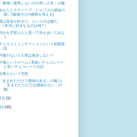
「最後に後悔しないのが良い人生」の嘘
あなたとスティーブ・ジョブズの価値の
違い [価値付けの種類を考える]
僕は音楽が好きだ。というのは嘘だ。
(本当に好きなものは何？)
自分を宇宙人だと思って街を歩いてみよ
う
ディスコミュニケーションという和製英
語
評価がないと人間は進歩しない？
評価というゲーム | 美味いチョコレート
と良いチョコレートの話
自尊心という空想
「生まれただけで価値がある」の嘘 (と
「生まれただけでは価値がない」の
嘘)
1月
(5)
16
(35)