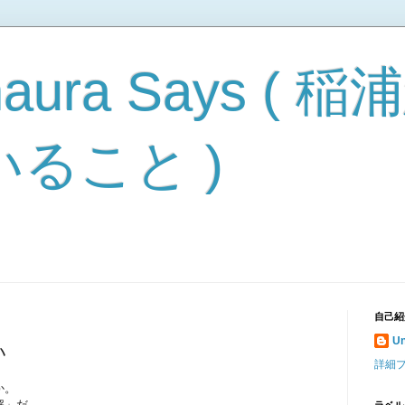
naura Says (
ること )
自己紹
U
い
詳細
か。
解」だ。