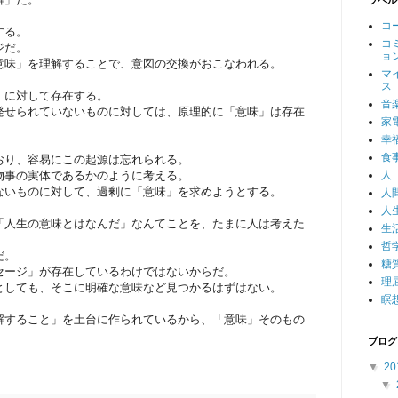
ラベル
コ
する。
コ
ジだ。
ョ
意味」を理解することで、意図の交換がおこなわれる。
マ
ス
」に対して存在する。
音
発せられていないものに対しては、原理的に「意味」は存在
家
幸
食
おり、容易にこの起源は忘れられる。
物事の実体であるかのように考える。
人
ないものに対して、過剰に「意味」を求めようとする。
人
人
「人生の意味とはなんだ」なんてことを、たまに人は考えた
生
哲
だ。
糖
セージ」が存在しているわけではないからだ。
理
としても、そこに明確な意味など見つかるはずはない。
瞑
解すること」を土台に作られているから、「意味」そのもの
ブログ
▼
20
▼